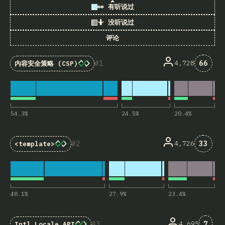
👀 有听说过
🤷 没听说过
评论
对“Con
1
66
4,728
内容安全策略 (CSP)
54.3
%
24.5
%
20.4
%
对“<te
2
33
4,726
<template>
48.1
%
27.9
%
23.4
%
对“In
3
7
4,695
Intl.Locale
API