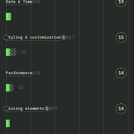
匹配“Da
16
19
Date & Time
匹配“St
17
15
Styling & customization
1
-
12
匹配“Pe
18
14
Performance
-
12
匹配“Mi
19
14
Missing elements
1