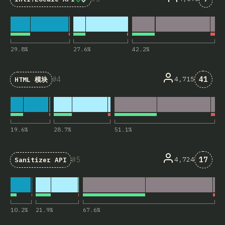
29.8
%
27.6
%
42.2
%
对“HTM
4
41
4,715
HTML 模块
19.6
%
28.7
%
51.1
%
对“San
5
17
4,724
Sanitizer API
10.2
%
21.9
%
67.6
%