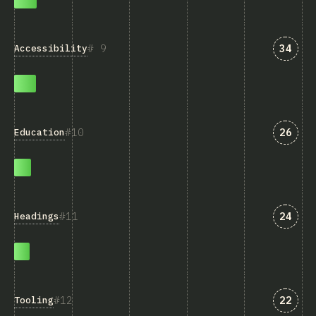
匹配“Ac
9
34
Accessibility
匹配“Ed
10
26
Education
匹配“H
11
24
Headings
匹配“T
12
22
Tooling