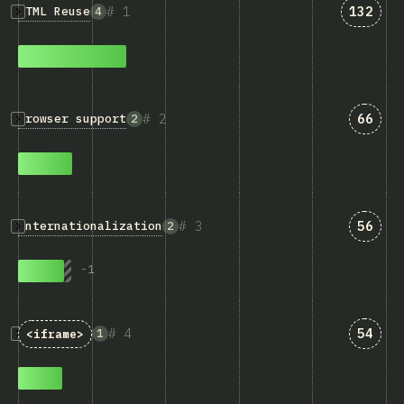
匹配“HT
1
132
HTML Reuse
4
匹配“Br
2
66
Browser support
2
匹配“In
3
56
Internationalization
2
-
1
匹配“<c
4
54
1
<iframe>