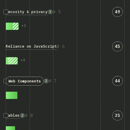
匹配“Se
5
49
Security & privacy
3
+
3
匹配“Re
6
45
Reliance on JavaScript
+
9
匹配“We
7
44
2
Web Components
匹配“T
8
35
Tables
2