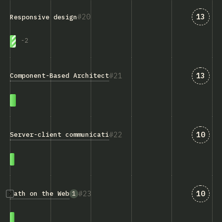
匹配“Re
20
13
Responsive design
-
2
匹配“Co
21
13
Component-Based Architecture
匹配“Se
22
10
Server-client communication
匹配“Ma
23
10
Math on the Web
1