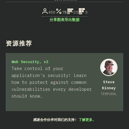
450
7%
25
5
分享图表
导出数据
资源推荐
Web Security, v2
Take control of your
application's security! Learn
how to protect against common
Steve
Kinney
vulnerabilities every developer
TEMPORAL
should know.
感谢合作伙伴对我们的支持!
了解更多。