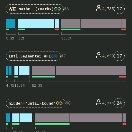
对“<ma
6
17
4,735
内联 MathML (
<math>
)
8.1
%
35
%
56.5
%
对“Int
7
17
4,690
Intl.Segmenter
API
4.7
%
12.6
%
82.3
%
对“hid
8
24
4,713
hidden="until-found"