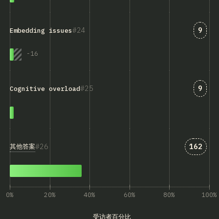
匹配“E
24
9
Embedding issues
-
16
匹配“C
25
9
Cognitive overload
匹配“其
26
162
其他答案
0%
20%
40%
60%
80%
100%
受访者百分比