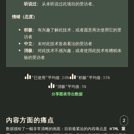
听说过
:
从未听说过此项目的受访者。
情绪（态度）
积极
:
有兴趣了解此技术，或者愿意再次使用它的受
访者
中立
:
未对此技术发表看法的受访者
消极
:
对此技术不感兴趣，或者使用此技术有糟糕体
验的受访者
“已使用”平均值
:
20
%
“积极”平均值
:
33
%
“消极”平均值
:
5
%
分享图表
导出数据
内容方面的痛点
对“c
2
数据描绘了一幅非常清晰的画面：目前最紧迫的内容痛点是
HTML 重