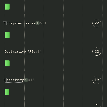
匹配“Ec
13
22
1
Ecosystem issues
匹配“De
14
22
Declarative APIs
匹配“Re
15
19
Reactivity
1