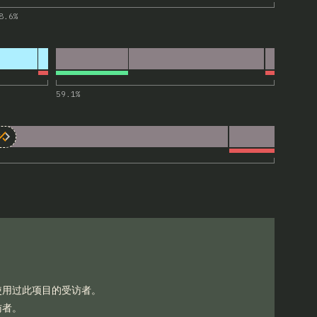
8.6
%
XL”的评论
59.1
%
WebXR Device API)”的评论
 API)
使用过此项目的受访者。
访者。