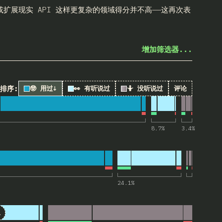
展现实 API 这样更复杂的领域得分并不高——这再次表
增加筛选器...
排序:
🤓 用过
↓
👀 有听说过
🤷 没听说过
评论
line SVG)”的评论
8.7
%
3.4
%
s>”的评论
24.1
%
ent() (HTML in canvas)”的评论
n canvas)