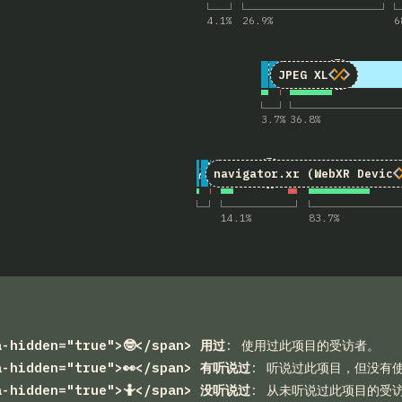
4.1
%
26.9
%
6
8
对“JPEG 
33
4,902
JPEG XL
3.7
%
36.8
%
9
对“navigator.xr (
5
4,888
navigator.xr
(WebXR Device
14.1
%
83.7
%
a-hidden="true">🤓</span> 用过
:
使用过此项目的受访者。
a-hidden="true">👀</span> 有听说过
:
听说过此项目，但没有
a-hidden="true">🤷</span> 没听说过
:
从未听说过此项目的受