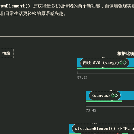
rawElement()
是获得最多积极情绪的两个新功能，而像增强现实或扩
他们日常生活更轻松的原语感兴趣。
根据此项
情绪
1
对“<svg> (In
22
4,947
内联 SVG (
<svg>
)
87.3
%
2
对“<canva
26
4,942
<canvas>
73.4
%
3
对“ctx.drawElem
15
4,906
ctx.drawElement()
(HTML i