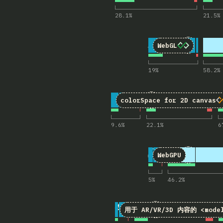
28.1
%
21.5
%
4
对“WebG
7
4,887
WebGL
19
%
58.2
%
5
对“colorSpace fo
2
4,913
colorSpace
for 2D canvas
9.6
%
22.1
%
6
6
对“WebGP
7
4,892
WebGPU
5
%
46.2
%
7
对“<model> (Inl
9
4,913
用于 AR/VR/3D 内容的
<mode