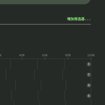
增加筛选器...
%
40%
60%
80%
100%
t”的答案
3
/code> (Inline SVG)”的答案
7
案
4
as&gt;</code>”的答案
5