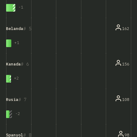
-
1
5
162
Belanda
+
1
6
156
Kanada
+
2
7
108
Rusia
-
2
8
98
Spanyol