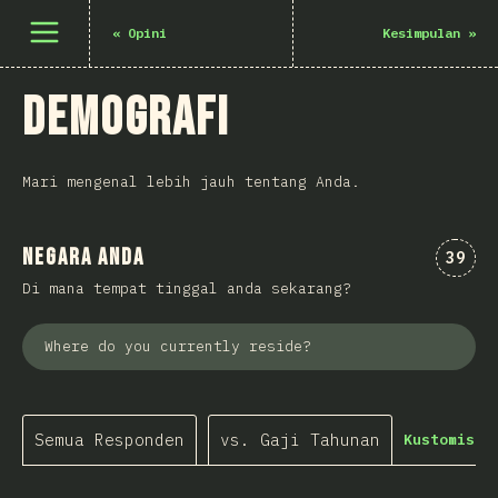
Buka menu
«
Opini
Kesimpulan
»
Demografi
Mari mengenal lebih jauh tentang Anda.
Negara Anda
Komen
39
Di mana tempat tinggal anda sekarang?
Where do you currently reside?
Semua Responden
vs. Gaji Tahunan
Kustomisas