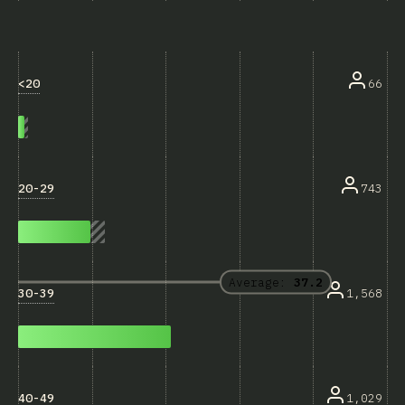
<20
66
20-29
743
Average:
37.2
30-39
1,568
40-49
1,029