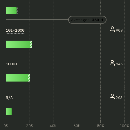
Average:
360.1
101-1000
909
1000+
846
N/A
203
0%
20%
40%
60%
80%
100%