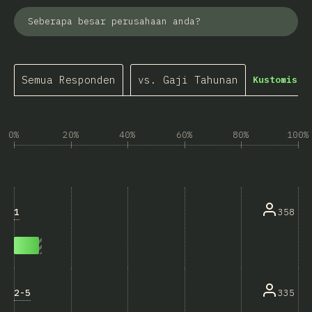
Seberapa besar perusahaan anda?
Semua Responden
vs. Gaji Tahunan
Kustomisas
0%
20%
40%
60%
80%
100%
1
358
2-5
335