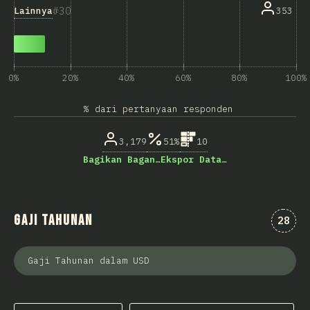
30
Lainnya
353
0%
20%
40%
60%
80%
100%
% dari pertanyaan responden
3,179
51%
10
Bagikan Bagan…
Ekspor Data…
Gaji Tahunan
Komen
28
Gaji Tahunan dalam USD