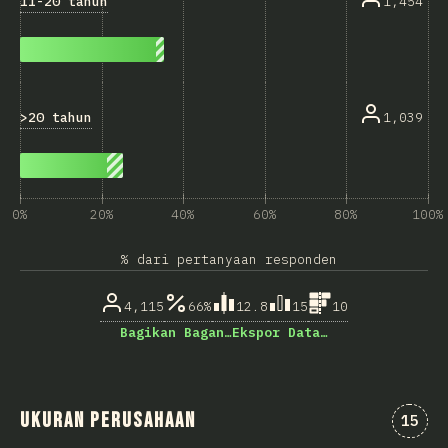
11-20 tahun
1,454
>20 tahun
1,039
0%
20%
40%
60%
80%
100%
% dari pertanyaan responden
4,115
66%
12.8
15
10
Bagikan Bagan…
Ekspor Data…
Ukuran Perusahaan
Komen
15