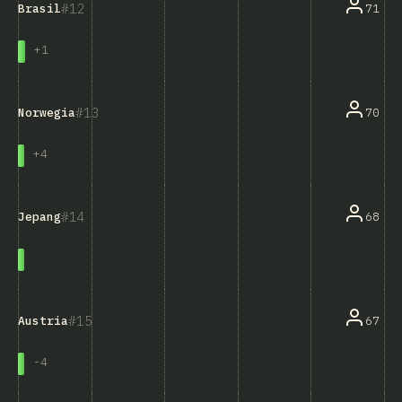
12
71
Brasil
+
1
13
70
Norwegia
+
4
14
68
Jepang
15
67
Austria
-
4