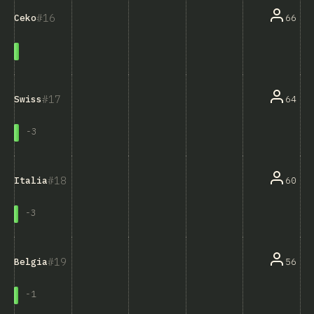
16
66
Ceko
17
64
Swiss
-
3
18
60
Italia
-
3
19
56
Belgia
-
1