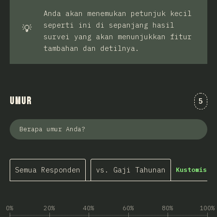
Anda akan menemukan petunjuk kecil
seperti ini di sepanjang hasil
💡
survei yang akan menunjukkan fitur
tambahan dan detilnya.
Umur
Kome
5
Berapa umur Anda?
Semua Responden
vs. Gaji Tahunan
Kustomisas
0%
20%
40%
60%
80%
100%