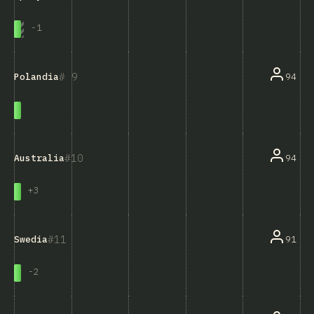
-
1
9
94
Polandia
10
94
Australia
+
3
11
91
Swedia
-
2