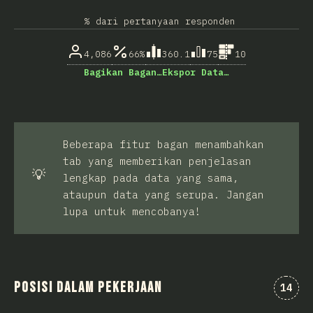
% dari pertanyaan responden
4,086
66%
360.1
75
10
Bagikan Bagan…
Ekspor Data…
Beberapa fitur bagan menambahkan
tab yang memberikan penjelasan
💡
lengkap pada data yang sama,
ataupun data yang serupa. Jangan
lupa untuk mencobanya!
Posisi dalam pekerjaan
Komen
14