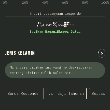
0%
20%
40%
60%
80%
100%
% dari pertanyaan responden
4,047
65%
10
Bagikan Bagan…
Ekspor Data…
Jenis Kelamin
Kome
6
Mana dari pilihan ini yang mendeskripsikan
tentang dirimu? Pilih salah satu.
Semua Responden
vs. Gaji Tahunan
Berdasar