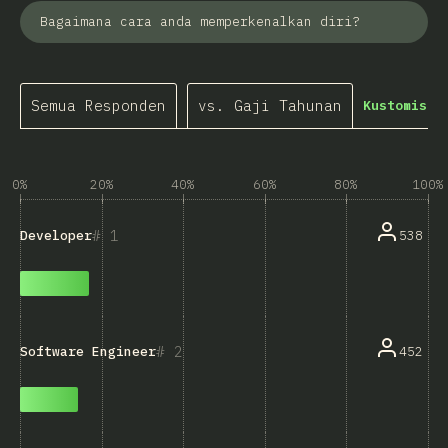
Bagaimana cara anda memperkenalkan diri?
Semua Responden
vs. Gaji Tahunan
Kustomisas
0%
20%
40%
60%
80%
100%
1
538
Developer
2
452
Software Engineer