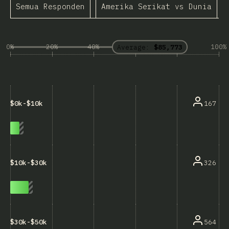
Semua Responden
Amerika Serikat vs Dunia
K
0%
20%
40%
60%
80%
100%
Average:
$85,773
167
$0k-$10k
326
$10k-$30k
564
$30k-$50k