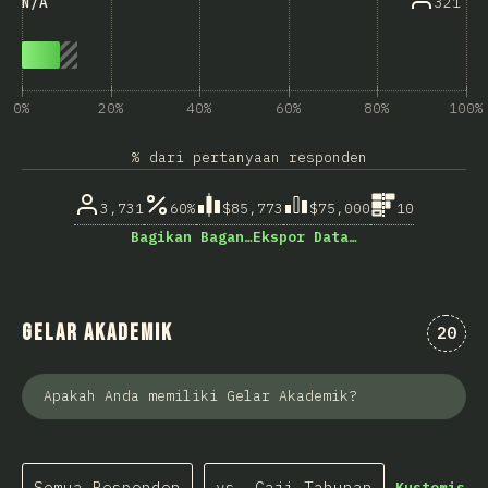
321
N/A
0%
20%
40%
60%
80%
100%
% dari pertanyaan responden
3,731
60%
$85,773
$75,000
10
Bagikan Bagan…
Ekspor Data…
Gelar Akademik
Komen
20
Apakah Anda memiliki Gelar Akademik?
Semua Responden
vs. Gaji Tahunan
Kustomisas