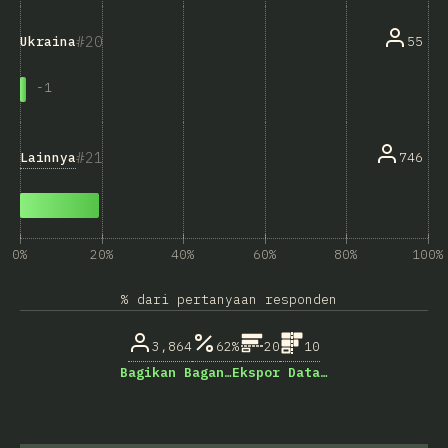
20
55
Ukraina
-
1
21
Lainnya
746
0%
20%
40%
60%
80%
100%
% dari pertanyaan responden
3,864
62%
20
10
Bagikan Bagan…
Ekspor Data…