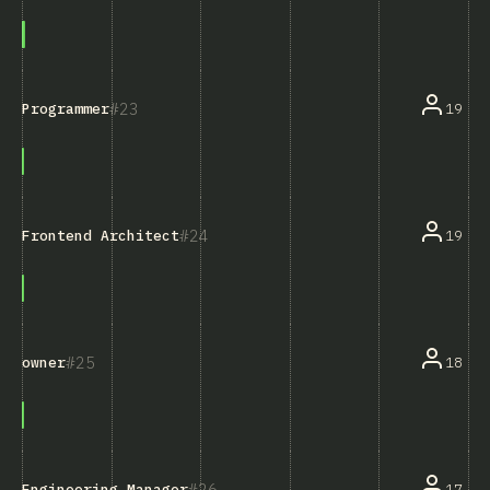
23
19
Programmer
24
19
Frontend Architect
25
18
owner
26
17
Engineering Manager