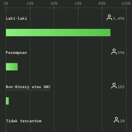
0%
20%
40%
60%
80%
100%
3,496
Laki-laki
396
Perempuan
Non-Binary atau GNC
103
18
Tidak tercantum