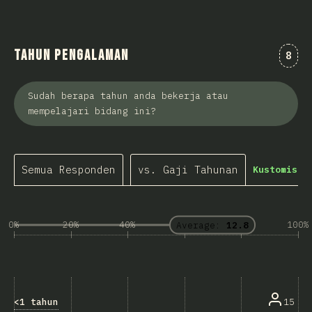
Tahun Pengalaman
Kome
8
Sudah berapa tahun anda bekerja atau
mempelajari bidang ini?
Semua Responden
vs. Gaji Tahunan
Kustomisas
0%
20%
40%
60%
80%
100%
Average:
12.8
<1 tahun
15