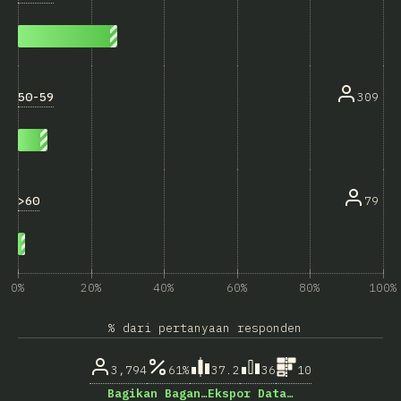
50-59
309
>60
79
0%
20%
40%
60%
80%
100%
% dari pertanyaan responden
3,794
61%
37.2
36
10
Bagikan Bagan…
Ekspor Data…